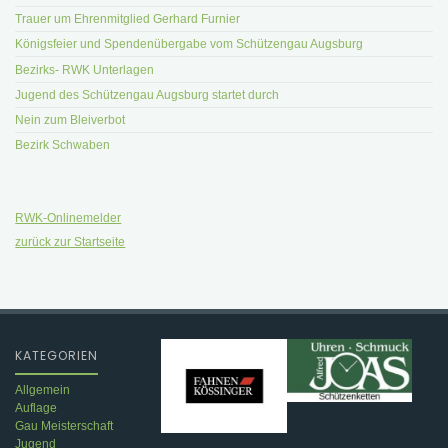
Trauer um Ehrenmitglied Gerhard Furnier
Königsfeier und Spendenübergabe vom Schützengau Augsburg
Bezirks- RWK Unterlagen
Jugend des Schützengau Augsburg startet durch
Nein zum Bleiverbot
Bezirk Schwaben
RWK-Onlinemelder
zurück zur Startseite
KATEGORIEN
Allgemein
Auflage
Gau Meisterschaft
Jugend