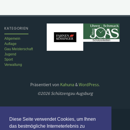
KATEGORIEN
Allgemein
Auflage
Gau Meisterschaft
Jugend
Sport
Verwaltung
Präsentiert von
Kahuna
&
WordPress
.
©2026 Schützengau Augsburg
Diese Seite verwendet Cookies, um Ihnen
das bestmögliche Interneterlebnis zu
Schützenbezirk Schwaben