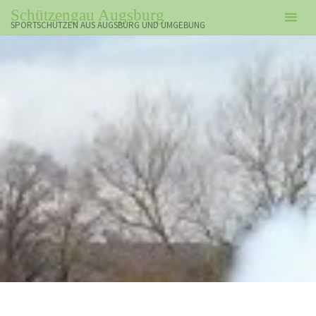
Zum
Schützengau Augsburg
Inhalt
SPORTSCHÜTZEN AUS AUGSBURG UND UMGEBUNG
springen